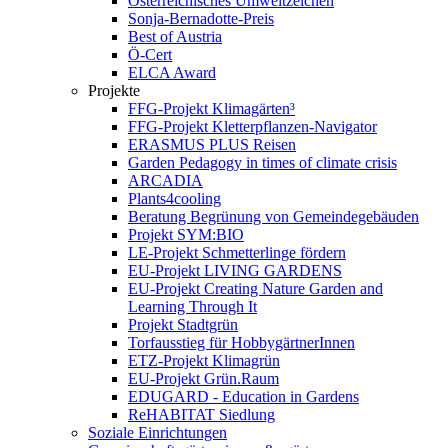
Österreichisches Umweltzeichen
Sonja-Bernadotte-Preis
Best of Austria
Ö-Cert
ELCA Award
Projekte
FFG-Projekt Klimagärten³
FFG-Projekt Kletterpflanzen-Navigator
ERASMUS PLUS Reisen
Garden Pedagogy in times of climate crisis
ARCADIA
Plants4cooling
Beratung Begrünung von Gemeindegebäuden
Projekt SYM:BIO
LE-Projekt Schmetterlinge fördern
EU-Projekt LIVING GARDENS
EU-Projekt Creating Nature Garden and
Learning Through It
Projekt Stadtgrün
Torfausstieg für HobbygärtnerInnen
ETZ-Projekt Klimagrün
EU-Projekt Grün.Raum
EDUGARD - Education in Gardens
ReHABITAT Siedlung
Soziale Einrichtungen