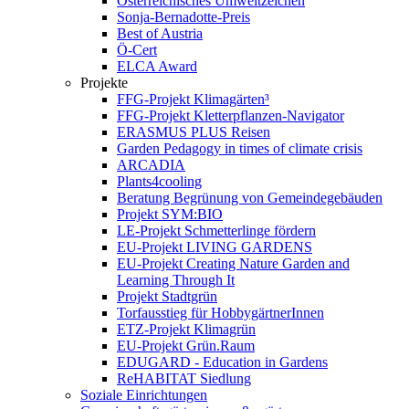
Österreichisches Umweltzeichen
Sonja-Bernadotte-Preis
Best of Austria
Ö-Cert
ELCA Award
Projekte
FFG-Projekt Klimagärten³
FFG-Projekt Kletterpflanzen-Navigator
ERASMUS PLUS Reisen
Garden Pedagogy in times of climate crisis
ARCADIA
Plants4cooling
Beratung Begrünung von Gemeindegebäuden
Projekt SYM:BIO
LE-Projekt Schmetterlinge fördern
EU-Projekt LIVING GARDENS
EU-Projekt Creating Nature Garden and
Learning Through It
Projekt Stadtgrün
Torfausstieg für HobbygärtnerInnen
ETZ-Projekt Klimagrün
EU-Projekt Grün.Raum
EDUGARD - Education in Gardens
ReHABITAT Siedlung
Soziale Einrichtungen