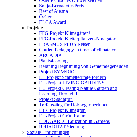
Österreichisches Umweltzeichen
Sonja-Bernadotte-Preis
Best of Austria
Ö-Cert
ELCA Award
Projekte
FFG-Projekt Klimagärten³
FFG-Projekt Kletterpflanzen-Navigator
ERASMUS PLUS Reisen
Garden Pedagogy in times of climate crisis
ARCADIA
Plants4cooling
Beratung Begrünung von Gemeindegebäuden
Projekt SYM:BIO
LE-Projekt Schmetterlinge fördern
EU-Projekt LIVING GARDENS
EU-Projekt Creating Nature Garden and
Learning Through It
Projekt Stadtgrün
Torfausstieg für HobbygärtnerInnen
ETZ-Projekt Klimagrün
EU-Projekt Grün.Raum
EDUGARD - Education in Gardens
ReHABITAT Siedlung
Soziale Einrichtungen