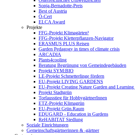
Österreichisches Umweltzeichen
Sonja-Bernadotte-Preis
Best of Austria
Ö-Cert
ELCA Award
Projekte
FFG-Projekt Klimagärten³
FFG-Projekt Kletterpflanzen-Navigator
ERASMUS PLUS Reisen
Garden Pedagogy in times of climate crisis
ARCADIA
Plants4cooling
Beratung Begrünung von Gemeindegebäuden
Projekt SYM:BIO
LE-Projekt Schmetterlinge fördern
EU-Projekt LIVING GARDENS
EU-Projekt Creating Nature Garden and Learning 
Projekt Stadtgrün
Torfausstieg für HobbygärtnerInnen
ETZ-Projekt Klimagrün
EU-Projekt Grün.Raum
EDUGARD - Education in Gardens
ReHABITAT Siedlung
Soziale Einrichtungen
Gemeinschaftsgärtnerinnen & -gärtner