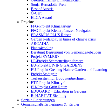
Österreichisches Umweltzeichen
Sonja-Bernadotte-Preis
Best of Austria
Ö-Cert
ELCA Award
Projekte
FFG-Projekt Klimagärten³
FFG-Projekt Kletterpflanzen-Navigator
ERASMUS PLUS Reisen
Garden Pedagogy in times of climate crisis
ARCADIA
Plants4cooling
Beratung Begrünung von Gemeindegebäuden
Projekt SYM:BIO
LE-Projekt Schmetterlinge fördern
EU-Projekt LIVING GARDENS
EU-Projekt Creating Nature Garden and Learning 
Projekt Stadtgrün
Torfausstieg für HobbygärtnerInnen
ETZ-Projekt Klimagrün
EU-Projekt Grün.Raum
EDUGARD - Education in Gardens
ReHABITAT Siedlung
Soziale Einrichtungen
Gemeinschaftsgärtnerinnen & -gärtner