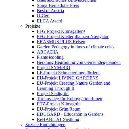
Österreichisches Umweltzeichen
Sonja-Bernadotte-Preis
Best of Austria
Ö-Cert
ELCA Award
Projekte
FFG-Projekt Klimagärten³
FFG-Projekt Kletterpflanzen-Navigator
ERASMUS PLUS Reisen
Garden Pedagogy in times of climate crisis
ARCADIA
Plants4cooling
Beratung Begrünung von Gemeindegebäuden
Projekt SYM:BIO
LE-Projekt Schmetterlinge fördern
EU-Projekt LIVING GARDENS
EU-Projekt Creating Nature Garden and
Learning Through It
Projekt Stadtgrün
Torfausstieg für HobbygärtnerInnen
ETZ-Projekt Klimagrün
EU-Projekt Grün.Raum
EDUGARD - Education in Gardens
ReHABITAT Siedlung
Soziale Einrichtungen