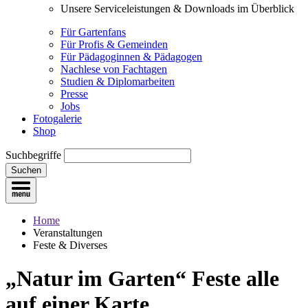
Unsere Serviceleistungen & Downloads im Überblick
Für Gartenfans
Für Profis & Gemeinden
Für Pädagoginnen & Pädagogen
Nachlese von Fachtagen
Studien & Diplomarbeiten
Presse
Jobs
Fotogalerie
Shop
Suchbegriffe
Suchen
Home
Veranstaltungen
Feste & Diverses
„Natur im Garten“ Feste
alle
auf einer Karte