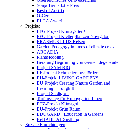
Österreichisches Umweltzeichen
Sonja-Bernadotte-Preis
Best of Austria
Ö-Cert
ELCA Award
Projekte
FFG-Projekt Klimagärten³
FFG-Projekt Kletterpflanzen-Navigator
ERASMUS PLUS Reisen
Garden Pedagogy in times of climate crisis
ARCADIA
Plants4cooling
Beratung Begrünung von Gemeindegebäuden
Projekt SYM:BIO
LE-Projekt Schmetterlinge fördern
EU-Projekt LIVING GARDENS
EU-Projekt Creating Nature Garden and
Learning Through It
Projekt Stadtgrün
Torfausstieg für HobbygärtnerInnen
ETZ-Projekt Klimagrün
EU-Projekt Grün.Raum
EDUGARD - Education in Gardens
ReHABITAT Siedlung
Soziale Einrichtungen