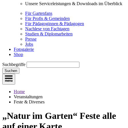
Unsere Serviceleistungen & Downloads im Überblick
Für Gartenfans
Für Profis & Gemeinden
Für Pädagoginnen & Pädagogen
Nachlese von Fachtagen
Studien & Diplomarbeiten
Presse
Jobs
Fotogalerie
Shop
Suchbegriffe
Suchen
Home
Veranstaltungen
Feste & Diverses
„Natur im Garten“ Feste
alle
auf einer Karte