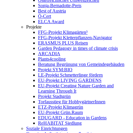
Österreichisches Umweltzeichen
Sonja-Bernadotte-Preis
Best of Austria
Ö-Cert
ELCA Award
Projekte
FFG-Projekt Klimagärten³
FFG-Projekt Kletterpflanzen-Navigator
ERASMUS PLUS Reisen
Garden Pedagogy in times of climate crisis
ARCADIA
Plants4cooling
Beratung Begrünung von Gemeindegebäuden
Projekt SYM:BIO
LE-Projekt Schmetterlinge fördern
EU-Projekt LIVING GARDENS
EU-Projekt Creating Nature Garden and
Learning Through It
Projekt Stadtgrün
Torfausstieg für HobbygärtnerInnen
ETZ-Projekt Klimagrün
EU-Projekt Grün.Raum
EDUGARD - Education in Gardens
ReHABITAT Siedlung
Soziale Einrichtungen