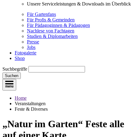
Unsere Serviceleistungen & Downloads im Überblick
Für Gartenfans
Für Profis & Gemeinden
Für Pädagoginnen & Pädagogen
Nachlese von Fachtagen
Studien & Diplomarbeiten
Presse
Jobs
Fotogalerie
Shop
Suchbegriffe
Suchen
Home
Veranstaltungen
Feste & Diverses
„Natur im Garten“ Feste
alle
auf einer Karte