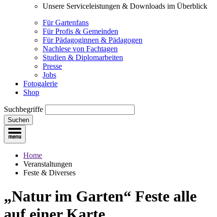
Unsere Serviceleistungen & Downloads im Überblick
Für Gartenfans
Für Profis & Gemeinden
Für Pädagoginnen & Pädagogen
Nachlese von Fachtagen
Studien & Diplomarbeiten
Presse
Jobs
Fotogalerie
Shop
Suchbegriffe
Suchen
Home
Veranstaltungen
Feste & Diverses
„Natur im Garten“ Feste
alle
auf einer Karte