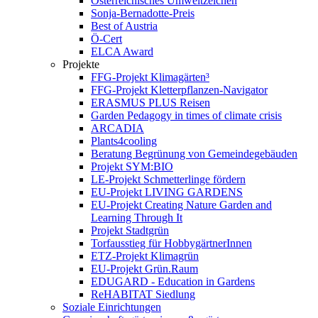
Österreichisches Umweltzeichen
Sonja-Bernadotte-Preis
Best of Austria
Ö-Cert
ELCA Award
Projekte
FFG-Projekt Klimagärten³
FFG-Projekt Kletterpflanzen-Navigator
ERASMUS PLUS Reisen
Garden Pedagogy in times of climate crisis
ARCADIA
Plants4cooling
Beratung Begrünung von Gemeindegebäuden
Projekt SYM:BIO
LE-Projekt Schmetterlinge fördern
EU-Projekt LIVING GARDENS
EU-Projekt Creating Nature Garden and
Learning Through It
Projekt Stadtgrün
Torfausstieg für HobbygärtnerInnen
ETZ-Projekt Klimagrün
EU-Projekt Grün.Raum
EDUGARD - Education in Gardens
ReHABITAT Siedlung
Soziale Einrichtungen