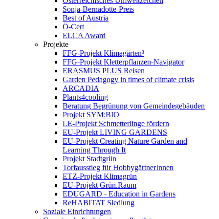
Österreichisches Umweltzeichen
Sonja-Bernadotte-Preis
Best of Austria
Ö-Cert
ELCA Award
Projekte
FFG-Projekt Klimagärten³
FFG-Projekt Kletterpflanzen-Navigator
ERASMUS PLUS Reisen
Garden Pedagogy in times of climate crisis
ARCADIA
Plants4cooling
Beratung Begrünung von Gemeindegebäuden
Projekt SYM:BIO
LE-Projekt Schmetterlinge fördern
EU-Projekt LIVING GARDENS
EU-Projekt Creating Nature Garden and
Learning Through It
Projekt Stadtgrün
Torfausstieg für HobbygärtnerInnen
ETZ-Projekt Klimagrün
EU-Projekt Grün.Raum
EDUGARD - Education in Gardens
ReHABITAT Siedlung
Soziale Einrichtungen