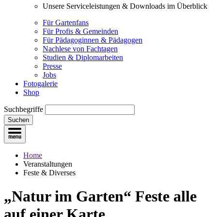
Unsere Serviceleistungen & Downloads im Überblick
Für Gartenfans
Für Profis & Gemeinden
Für Pädagoginnen & Pädagogen
Nachlese von Fachtagen
Studien & Diplomarbeiten
Presse
Jobs
Fotogalerie
Shop
Suchbegriffe
Suchen
Home
Veranstaltungen
Feste & Diverses
„Natur im Garten“ Feste
alle
auf einer Karte