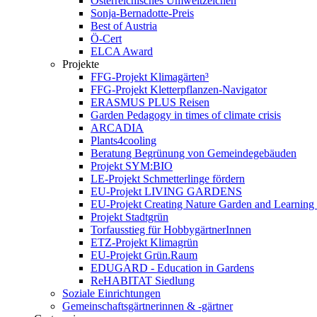
Österreichisches Umweltzeichen
Sonja-Bernadotte-Preis
Best of Austria
Ö-Cert
ELCA Award
Projekte
FFG-Projekt Klimagärten³
FFG-Projekt Kletterpflanzen-Navigator
ERASMUS PLUS Reisen
Garden Pedagogy in times of climate crisis
ARCADIA
Plants4cooling
Beratung Begrünung von Gemeindegebäuden
Projekt SYM:BIO
LE-Projekt Schmetterlinge fördern
EU-Projekt LIVING GARDENS
EU-Projekt Creating Nature Garden and Learning 
Projekt Stadtgrün
Torfausstieg für HobbygärtnerInnen
ETZ-Projekt Klimagrün
EU-Projekt Grün.Raum
EDUGARD - Education in Gardens
ReHABITAT Siedlung
Soziale Einrichtungen
Gemeinschaftsgärtnerinnen & -gärtner