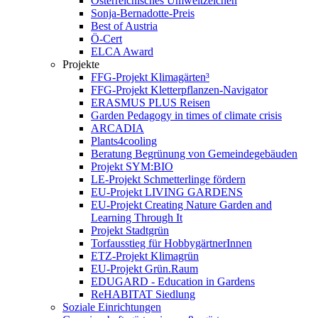
Österreichisches Umweltzeichen
Sonja-Bernadotte-Preis
Best of Austria
Ö-Cert
ELCA Award
Projekte
FFG-Projekt Klimagärten³
FFG-Projekt Kletterpflanzen-Navigator
ERASMUS PLUS Reisen
Garden Pedagogy in times of climate crisis
ARCADIA
Plants4cooling
Beratung Begrünung von Gemeindegebäuden
Projekt SYM:BIO
LE-Projekt Schmetterlinge fördern
EU-Projekt LIVING GARDENS
EU-Projekt Creating Nature Garden and
Learning Through It
Projekt Stadtgrün
Torfausstieg für HobbygärtnerInnen
ETZ-Projekt Klimagrün
EU-Projekt Grün.Raum
EDUGARD - Education in Gardens
ReHABITAT Siedlung
Soziale Einrichtungen