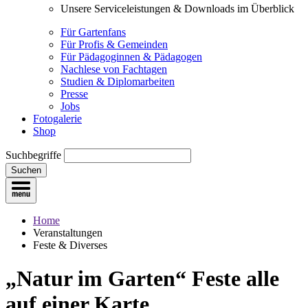
Unsere Serviceleistungen & Downloads im Überblick
Für Gartenfans
Für Profis & Gemeinden
Für Pädagoginnen & Pädagogen
Nachlese von Fachtagen
Studien & Diplomarbeiten
Presse
Jobs
Fotogalerie
Shop
Suchbegriffe
Suchen
Home
Veranstaltungen
Feste & Diverses
„Natur im Garten“ Feste
alle
auf einer Karte