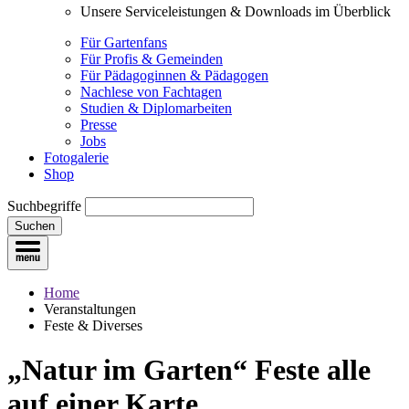
Unsere Serviceleistungen & Downloads im Überblick
Für Gartenfans
Für Profis & Gemeinden
Für Pädagoginnen & Pädagogen
Nachlese von Fachtagen
Studien & Diplomarbeiten
Presse
Jobs
Fotogalerie
Shop
Suchbegriffe
Suchen
Home
Veranstaltungen
Feste & Diverses
„Natur im Garten“ Feste
alle
auf einer Karte