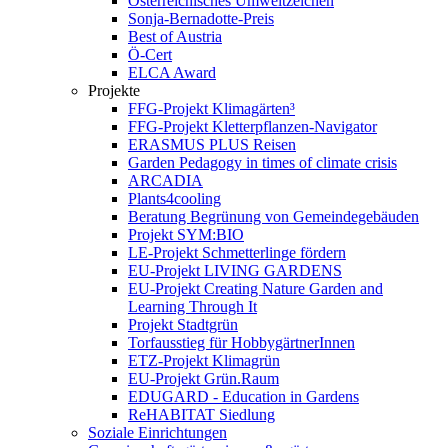
Österreichisches Umweltzeichen
Sonja-Bernadotte-Preis
Best of Austria
Ö-Cert
ELCA Award
Projekte
FFG-Projekt Klimagärten³
FFG-Projekt Kletterpflanzen-Navigator
ERASMUS PLUS Reisen
Garden Pedagogy in times of climate crisis
ARCADIA
Plants4cooling
Beratung Begrünung von Gemeindegebäuden
Projekt SYM:BIO
LE-Projekt Schmetterlinge fördern
EU-Projekt LIVING GARDENS
EU-Projekt Creating Nature Garden and
Learning Through It
Projekt Stadtgrün
Torfausstieg für HobbygärtnerInnen
ETZ-Projekt Klimagrün
EU-Projekt Grün.Raum
EDUGARD - Education in Gardens
ReHABITAT Siedlung
Soziale Einrichtungen