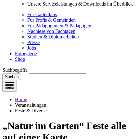
Unsere Serviceleistungen & Downloads im Überblick
Für Gartenfans
Für Profis & Gemeinden
Für Pädagoginnen & Pädagogen
Nachlese von Fachtagen
Studien & Diplomarbeiten
Presse
Jobs
Fotogalerie
Shop
Suchbegriffe
Suchen
Home
Veranstaltungen
Feste & Diverses
„Natur im Garten“ Feste
alle
auf einer Karte