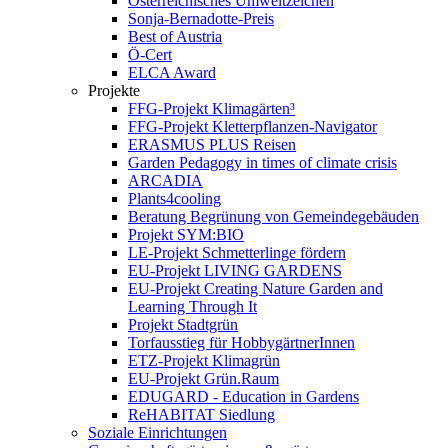
Österreichisches Umweltzeichen
Sonja-Bernadotte-Preis
Best of Austria
Ö-Cert
ELCA Award
Projekte
FFG-Projekt Klimagärten³
FFG-Projekt Kletterpflanzen-Navigator
ERASMUS PLUS Reisen
Garden Pedagogy in times of climate crisis
ARCADIA
Plants4cooling
Beratung Begrünung von Gemeindegebäuden
Projekt SYM:BIO
LE-Projekt Schmetterlinge fördern
EU-Projekt LIVING GARDENS
EU-Projekt Creating Nature Garden and
Learning Through It
Projekt Stadtgrün
Torfausstieg für HobbygärtnerInnen
ETZ-Projekt Klimagrün
EU-Projekt Grün.Raum
EDUGARD - Education in Gardens
ReHABITAT Siedlung
Soziale Einrichtungen