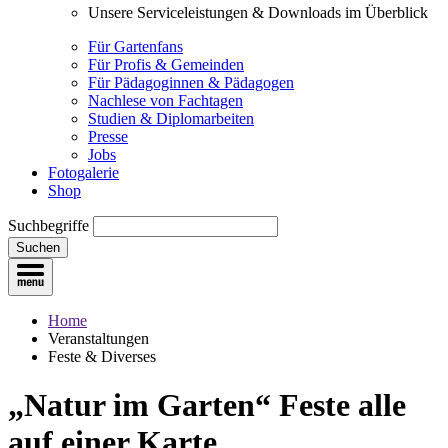
Unsere Serviceleistungen & Downloads im Überblick
Für Gartenfans
Für Profis & Gemeinden
Für Pädagoginnen & Pädagogen
Nachlese von Fachtagen
Studien & Diplomarbeiten
Presse
Jobs
Fotogalerie
Shop
Suchbegriffe
Suchen
Home
Veranstaltungen
Feste & Diverses
„Natur im Garten“ Feste
alle
auf einer Karte