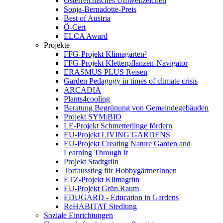
Österreichisches Umweltzeichen
Sonja-Bernadotte-Preis
Best of Austria
Ö-Cert
ELCA Award
Projekte
FFG-Projekt Klimagärten³
FFG-Projekt Kletterpflanzen-Navigator
ERASMUS PLUS Reisen
Garden Pedagogy in times of climate crisis
ARCADIA
Plants4cooling
Beratung Begrünung von Gemeindegebäuden
Projekt SYM:BIO
LE-Projekt Schmetterlinge fördern
EU-Projekt LIVING GARDENS
EU-Projekt Creating Nature Garden and
Learning Through It
Projekt Stadtgrün
Torfausstieg für HobbygärtnerInnen
ETZ-Projekt Klimagrün
EU-Projekt Grün.Raum
EDUGARD - Education in Gardens
ReHABITAT Siedlung
Soziale Einrichtungen