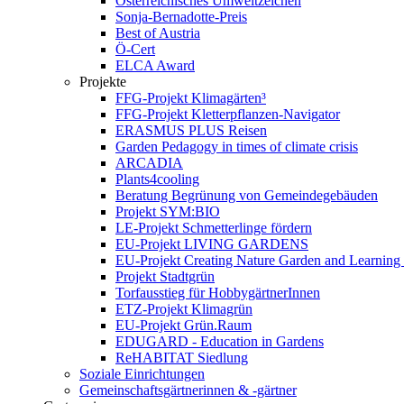
Österreichisches Umweltzeichen
Sonja-Bernadotte-Preis
Best of Austria
Ö-Cert
ELCA Award
Projekte
FFG-Projekt Klimagärten³
FFG-Projekt Kletterpflanzen-Navigator
ERASMUS PLUS Reisen
Garden Pedagogy in times of climate crisis
ARCADIA
Plants4cooling
Beratung Begrünung von Gemeindegebäuden
Projekt SYM:BIO
LE-Projekt Schmetterlinge fördern
EU-Projekt LIVING GARDENS
EU-Projekt Creating Nature Garden and Learning 
Projekt Stadtgrün
Torfausstieg für HobbygärtnerInnen
ETZ-Projekt Klimagrün
EU-Projekt Grün.Raum
EDUGARD - Education in Gardens
ReHABITAT Siedlung
Soziale Einrichtungen
Gemeinschaftsgärtnerinnen & -gärtner