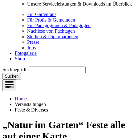
Unsere Serviceleistungen & Downloads im Überblick
Für Gartenfans
Für Profis & Gemeinden
Für Pädagoginnen & Pädagogen
Nachlese von Fachtagen
Studien & Diplomarbeiten
Presse
Jobs
Fotogalerie
Shop
Suchbegriffe
Suchen
Home
Veranstaltungen
Feste & Diverses
„Natur im Garten“ Feste
alle
auf einer Karte