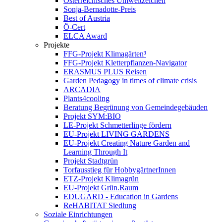
Österreichisches Umweltzeichen
Sonja-Bernadotte-Preis
Best of Austria
Ö-Cert
ELCA Award
Projekte
FFG-Projekt Klimagärten³
FFG-Projekt Kletterpflanzen-Navigator
ERASMUS PLUS Reisen
Garden Pedagogy in times of climate crisis
ARCADIA
Plants4cooling
Beratung Begrünung von Gemeindegebäuden
Projekt SYM:BIO
LE-Projekt Schmetterlinge fördern
EU-Projekt LIVING GARDENS
EU-Projekt Creating Nature Garden and
Learning Through It
Projekt Stadtgrün
Torfausstieg für HobbygärtnerInnen
ETZ-Projekt Klimagrün
EU-Projekt Grün.Raum
EDUGARD - Education in Gardens
ReHABITAT Siedlung
Soziale Einrichtungen