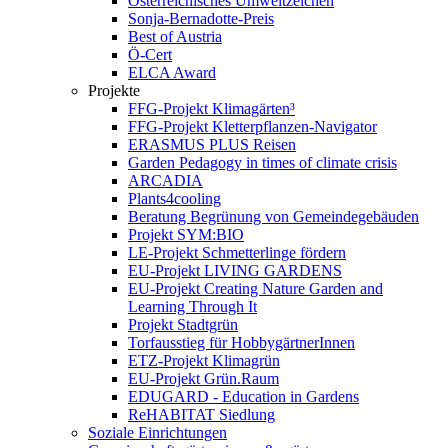
Österreichisches Umweltzeichen
Sonja-Bernadotte-Preis
Best of Austria
Ö-Cert
ELCA Award
Projekte
FFG-Projekt Klimagärten³
FFG-Projekt Kletterpflanzen-Navigator
ERASMUS PLUS Reisen
Garden Pedagogy in times of climate crisis
ARCADIA
Plants4cooling
Beratung Begrünung von Gemeindegebäuden
Projekt SYM:BIO
LE-Projekt Schmetterlinge fördern
EU-Projekt LIVING GARDENS
EU-Projekt Creating Nature Garden and
Learning Through It
Projekt Stadtgrün
Torfausstieg für HobbygärtnerInnen
ETZ-Projekt Klimagrün
EU-Projekt Grün.Raum
EDUGARD - Education in Gardens
ReHABITAT Siedlung
Soziale Einrichtungen