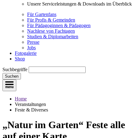
Unsere Serviceleistungen & Downloads im Überblick
Für Gartenfans
Für Profis & Gemeinden
Für Pädagoginnen & Pädagogen
Nachlese von Fachtagen
Studien & Diplomarbeiten
Presse
Jobs
Fotogalerie
Shop
Suchbegriffe
Suchen
Home
Veranstaltungen
Feste & Diverses
„Natur im Garten“ Feste
alle
auf einer Karte