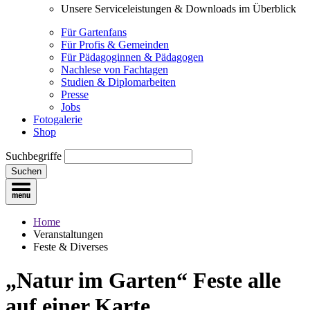
Unsere Serviceleistungen & Downloads im Überblick
Für Gartenfans
Für Profis & Gemeinden
Für Pädagoginnen & Pädagogen
Nachlese von Fachtagen
Studien & Diplomarbeiten
Presse
Jobs
Fotogalerie
Shop
Suchbegriffe
Suchen
Home
Veranstaltungen
Feste & Diverses
„Natur im Garten“ Feste
alle
auf einer Karte