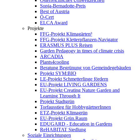
Österreichisches Umweltzeichen
Sonja-Bernadotte-Preis
Best of Austria
Ö-Cert
ELCA Award
Projekte
FFG-Projekt Klimagärten³
FFG-Projekt Kletterpflanzen-Navigator
ERASMUS PLUS Reisen
Garden Pedagogy in times of climate crisis
ARCADIA
Plants4cooling
Beratung Begrünung von Gemeindegebäuden
Projekt SYM:BIO
LE-Projekt Schmetterlinge fördern
EU-Projekt LIVING GARDENS
EU-Projekt Creating Nature Garden and
Learning Through It
Projekt Stadtgrün
Torfausstieg für HobbygärtnerInnen
ETZ-Projekt Klimagrün
EU-Projekt Grün.Raum
EDUGARD - Education in Gardens
ReHABITAT Siedlung
Soziale Einrichtungen