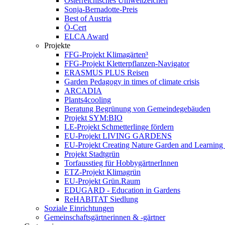
Österreichisches Umweltzeichen
Sonja-Bernadotte-Preis
Best of Austria
Ö-Cert
ELCA Award
Projekte
FFG-Projekt Klimagärten³
FFG-Projekt Kletterpflanzen-Navigator
ERASMUS PLUS Reisen
Garden Pedagogy in times of climate crisis
ARCADIA
Plants4cooling
Beratung Begrünung von Gemeindegebäuden
Projekt SYM:BIO
LE-Projekt Schmetterlinge fördern
EU-Projekt LIVING GARDENS
EU-Projekt Creating Nature Garden and Learning 
Projekt Stadtgrün
Torfausstieg für HobbygärtnerInnen
ETZ-Projekt Klimagrün
EU-Projekt Grün.Raum
EDUGARD - Education in Gardens
ReHABITAT Siedlung
Soziale Einrichtungen
Gemeinschaftsgärtnerinnen & -gärtner