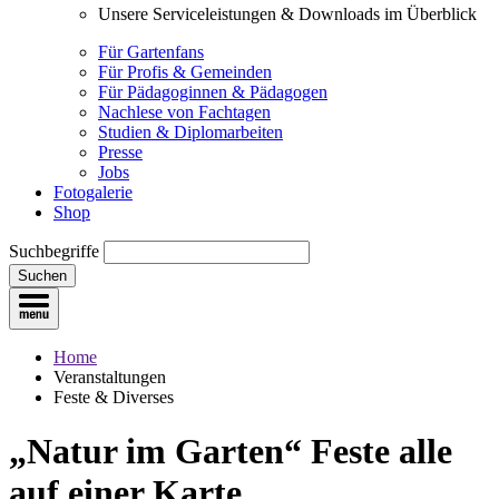
Unsere Serviceleistungen & Downloads im Überblick
Für Gartenfans
Für Profis & Gemeinden
Für Pädagoginnen & Pädagogen
Nachlese von Fachtagen
Studien & Diplomarbeiten
Presse
Jobs
Fotogalerie
Shop
Suchbegriffe
Suchen
Home
Veranstaltungen
Feste & Diverses
„Natur im Garten“ Feste
alle
auf einer Karte