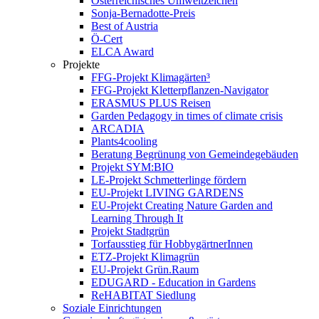
Österreichisches Umweltzeichen
Sonja-Bernadotte-Preis
Best of Austria
Ö-Cert
ELCA Award
Projekte
FFG-Projekt Klimagärten³
FFG-Projekt Kletterpflanzen-Navigator
ERASMUS PLUS Reisen
Garden Pedagogy in times of climate crisis
ARCADIA
Plants4cooling
Beratung Begrünung von Gemeindegebäuden
Projekt SYM:BIO
LE-Projekt Schmetterlinge fördern
EU-Projekt LIVING GARDENS
EU-Projekt Creating Nature Garden and
Learning Through It
Projekt Stadtgrün
Torfausstieg für HobbygärtnerInnen
ETZ-Projekt Klimagrün
EU-Projekt Grün.Raum
EDUGARD - Education in Gardens
ReHABITAT Siedlung
Soziale Einrichtungen