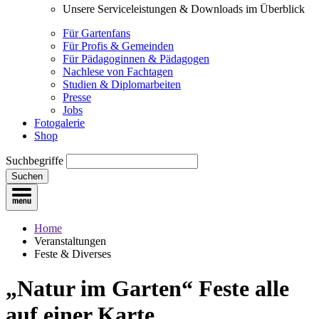
Unsere Serviceleistungen & Downloads im Überblick
Für Gartenfans
Für Profis & Gemeinden
Für Pädagoginnen & Pädagogen
Nachlese von Fachtagen
Studien & Diplomarbeiten
Presse
Jobs
Fotogalerie
Shop
Suchbegriffe
Suchen
Home
Veranstaltungen
Feste & Diverses
„Natur im Garten“ Feste
alle
auf einer Karte