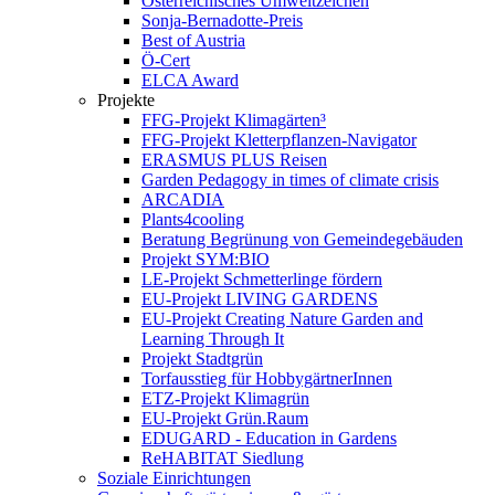
Österreichisches Umweltzeichen
Sonja-Bernadotte-Preis
Best of Austria
Ö-Cert
ELCA Award
Projekte
FFG-Projekt Klimagärten³
FFG-Projekt Kletterpflanzen-Navigator
ERASMUS PLUS Reisen
Garden Pedagogy in times of climate crisis
ARCADIA
Plants4cooling
Beratung Begrünung von Gemeindegebäuden
Projekt SYM:BIO
LE-Projekt Schmetterlinge fördern
EU-Projekt LIVING GARDENS
EU-Projekt Creating Nature Garden and
Learning Through It
Projekt Stadtgrün
Torfausstieg für HobbygärtnerInnen
ETZ-Projekt Klimagrün
EU-Projekt Grün.Raum
EDUGARD - Education in Gardens
ReHABITAT Siedlung
Soziale Einrichtungen