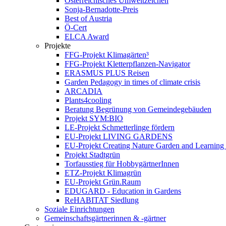
Österreichisches Umweltzeichen
Sonja-Bernadotte-Preis
Best of Austria
Ö-Cert
ELCA Award
Projekte
FFG-Projekt Klimagärten³
FFG-Projekt Kletterpflanzen-Navigator
ERASMUS PLUS Reisen
Garden Pedagogy in times of climate crisis
ARCADIA
Plants4cooling
Beratung Begrünung von Gemeindegebäuden
Projekt SYM:BIO
LE-Projekt Schmetterlinge fördern
EU-Projekt LIVING GARDENS
EU-Projekt Creating Nature Garden and Learning 
Projekt Stadtgrün
Torfausstieg für HobbygärtnerInnen
ETZ-Projekt Klimagrün
EU-Projekt Grün.Raum
EDUGARD - Education in Gardens
ReHABITAT Siedlung
Soziale Einrichtungen
Gemeinschaftsgärtnerinnen & -gärtner