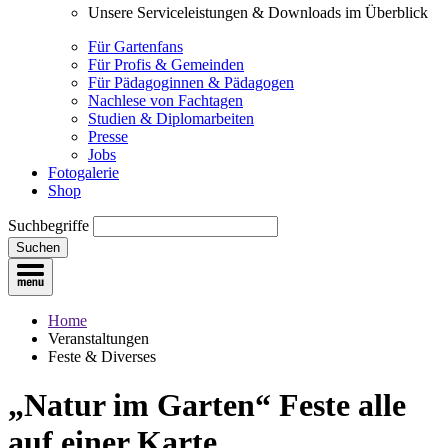
Unsere Serviceleistungen & Downloads im Überblick
Für Gartenfans
Für Profis & Gemeinden
Für Pädagoginnen & Pädagogen
Nachlese von Fachtagen
Studien & Diplomarbeiten
Presse
Jobs
Fotogalerie
Shop
Suchbegriffe
Suchen
Home
Veranstaltungen
Feste & Diverses
„Natur im Garten“ Feste
alle
auf einer Karte