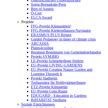
Österreichisches Umweltzeichen
Sonja-Bernadotte-Preis
Best of Austria
Ö-Cert
ELCA Award
Projekte
FFG-Projekt Klimagärten³
FFG-Projekt Kletterpflanzen-Navigator
ERASMUS PLUS Reisen
Garden Pedagogy in times of climate crisis
ARCADIA
Plants4cooling
Beratung Begrünung von Gemeindegebäuden
Projekt SYM:BIO
LE-Projekt Schmetterlinge fördern
EU-Projekt LIVING GARDENS
EU-Projekt Creating Nature Garden and
Learning Through It
Projekt Stadtgrün
Torfausstieg für HobbygärtnerInnen
ETZ-Projekt Klimagrün
EU-Projekt Grün.Raum
EDUGARD - Education in Gardens
ReHABITAT Siedlung
Soziale Einrichtungen