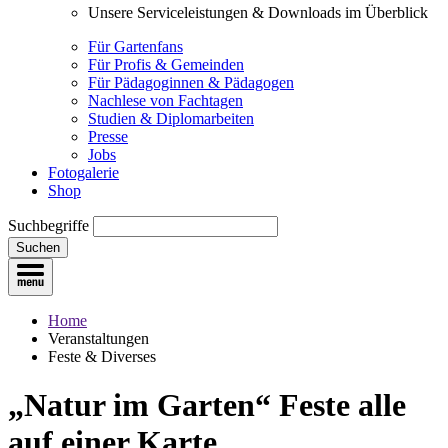
Unsere Serviceleistungen & Downloads im Überblick
Für Gartenfans
Für Profis & Gemeinden
Für Pädagoginnen & Pädagogen
Nachlese von Fachtagen
Studien & Diplomarbeiten
Presse
Jobs
Fotogalerie
Shop
Suchbegriffe
Suchen
Home
Veranstaltungen
Feste & Diverses
„Natur im Garten“ Feste
alle
auf einer Karte