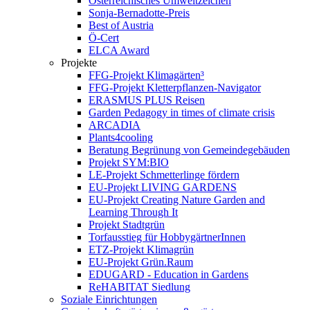
Österreichisches Umweltzeichen
Sonja-Bernadotte-Preis
Best of Austria
Ö-Cert
ELCA Award
Projekte
FFG-Projekt Klimagärten³
FFG-Projekt Kletterpflanzen-Navigator
ERASMUS PLUS Reisen
Garden Pedagogy in times of climate crisis
ARCADIA
Plants4cooling
Beratung Begrünung von Gemeindegebäuden
Projekt SYM:BIO
LE-Projekt Schmetterlinge fördern
EU-Projekt LIVING GARDENS
EU-Projekt Creating Nature Garden and
Learning Through It
Projekt Stadtgrün
Torfausstieg für HobbygärtnerInnen
ETZ-Projekt Klimagrün
EU-Projekt Grün.Raum
EDUGARD - Education in Gardens
ReHABITAT Siedlung
Soziale Einrichtungen