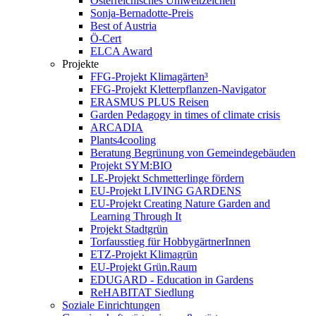
Österreichisches Umweltzeichen
Sonja-Bernadotte-Preis
Best of Austria
Ö-Cert
ELCA Award
Projekte
FFG-Projekt Klimagärten³
FFG-Projekt Kletterpflanzen-Navigator
ERASMUS PLUS Reisen
Garden Pedagogy in times of climate crisis
ARCADIA
Plants4cooling
Beratung Begrünung von Gemeindegebäuden
Projekt SYM:BIO
LE-Projekt Schmetterlinge fördern
EU-Projekt LIVING GARDENS
EU-Projekt Creating Nature Garden and
Learning Through It
Projekt Stadtgrün
Torfausstieg für HobbygärtnerInnen
ETZ-Projekt Klimagrün
EU-Projekt Grün.Raum
EDUGARD - Education in Gardens
ReHABITAT Siedlung
Soziale Einrichtungen