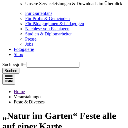
Unsere Serviceleistungen & Downloads im Überblick
Für Gartenfans
Für Profis & Gemeinden
Für Pädagoginnen & Pädagogen
Nachlese von Fachtagen
Studien & Diplomarbeiten
Presse
Jobs
Fotogalerie
Shop
Suchbegriffe
Suchen
Home
Veranstaltungen
Feste & Diverses
„Natur im Garten“ Feste
alle
auf einer Karte