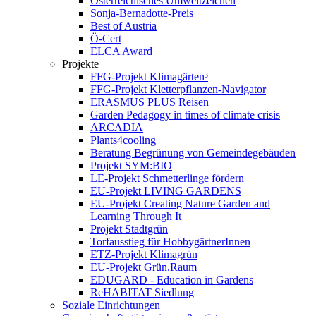
Österreichisches Umweltzeichen
Sonja-Bernadotte-Preis
Best of Austria
Ö-Cert
ELCA Award
Projekte
FFG-Projekt Klimagärten³
FFG-Projekt Kletterpflanzen-Navigator
ERASMUS PLUS Reisen
Garden Pedagogy in times of climate crisis
ARCADIA
Plants4cooling
Beratung Begrünung von Gemeindegebäuden
Projekt SYM:BIO
LE-Projekt Schmetterlinge fördern
EU-Projekt LIVING GARDENS
EU-Projekt Creating Nature Garden and
Learning Through It
Projekt Stadtgrün
Torfausstieg für HobbygärtnerInnen
ETZ-Projekt Klimagrün
EU-Projekt Grün.Raum
EDUGARD - Education in Gardens
ReHABITAT Siedlung
Soziale Einrichtungen