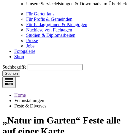
Unsere Serviceleistungen & Downloads im Überblick
Für Gartenfans
Für Profis & Gemeinden
Für Pädagoginnen & Pädagogen
Nachlese von Fachtagen
Studien & Diplomarbeiten
Presse
Jobs
Fotogalerie
Shop
Suchbegriffe
Suchen
Home
Veranstaltungen
Feste & Diverses
„Natur im Garten“ Feste
alle
auf einer Karte