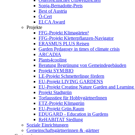
Österreichisches Umweltzeichen
Sonja-Bernadotte-Preis
Best of Austria
Ö-Cert
ELCA Award
Projekte
FFG-Projekt Klimagärten³
FFG-Projekt Kletterpflanzen-Navigator
ERASMUS PLUS Reisen
Garden Pedagogy in times of climate crisis
ARCADIA
Plants4cooling
Beratung Begrünung von Gemeindegebäuden
Projekt SYM:BIO
LE-Projekt Schmetterlinge fördern
EU-Projekt LIVING GARDENS
EU-Projekt Creating Nature Garden and Learning 
Projekt Stadtgrün
Torfausstieg für HobbygärtnerInnen
ETZ-Projekt Klimagrün
EU-Projekt Grün.Raum
EDUGARD - Education in Gardens
ReHABITAT Siedlung
Soziale Einrichtungen
Gemeinschaftsgärtnerinnen & -gärtner