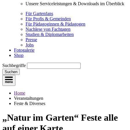
Unsere Serviceleistungen & Downloads im Überblick
Für Gartenfans
Für Profis & Gemeinden
Für Pädagoginnen & Pädagogen
Nachlese von Fachtagen
Studien & Diplomarbeiten
Presse
Jobs
Fotogalerie
Shop
Suchbegriffe
Suchen
Home
Veranstaltungen
Feste & Diverses
„Natur im Garten“ Feste
alle
auf einer Karte