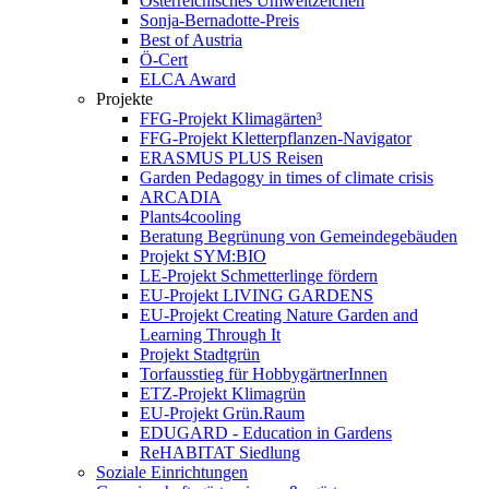
Österreichisches Umweltzeichen
Sonja-Bernadotte-Preis
Best of Austria
Ö-Cert
ELCA Award
Projekte
FFG-Projekt Klimagärten³
FFG-Projekt Kletterpflanzen-Navigator
ERASMUS PLUS Reisen
Garden Pedagogy in times of climate crisis
ARCADIA
Plants4cooling
Beratung Begrünung von Gemeindegebäuden
Projekt SYM:BIO
LE-Projekt Schmetterlinge fördern
EU-Projekt LIVING GARDENS
EU-Projekt Creating Nature Garden and
Learning Through It
Projekt Stadtgrün
Torfausstieg für HobbygärtnerInnen
ETZ-Projekt Klimagrün
EU-Projekt Grün.Raum
EDUGARD - Education in Gardens
ReHABITAT Siedlung
Soziale Einrichtungen