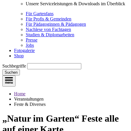
Unsere Serviceleistungen & Downloads im Überblick
Für Gartenfans
Für Profis & Gemeinden
Für Pädagoginnen & Pädagogen
Nachlese von Fachtagen
Studien & Diplomarbeiten
Presse
Jobs
Fotogalerie
Shop
Suchbegriffe
Suchen
Home
Veranstaltungen
Feste & Diverses
„Natur im Garten“ Feste
alle
auf einer Karte