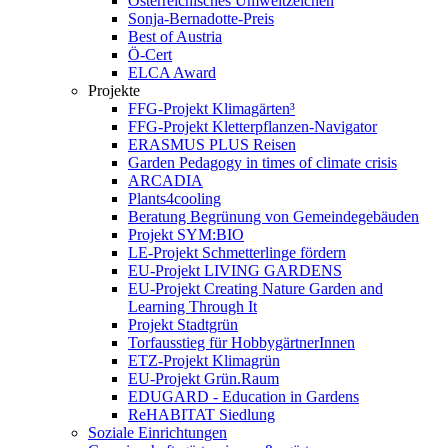
Österreichisches Umweltzeichen
Sonja-Bernadotte-Preis
Best of Austria
Ö-Cert
ELCA Award
Projekte
FFG-Projekt Klimagärten³
FFG-Projekt Kletterpflanzen-Navigator
ERASMUS PLUS Reisen
Garden Pedagogy in times of climate crisis
ARCADIA
Plants4cooling
Beratung Begrünung von Gemeindegebäuden
Projekt SYM:BIO
LE-Projekt Schmetterlinge fördern
EU-Projekt LIVING GARDENS
EU-Projekt Creating Nature Garden and
Learning Through It
Projekt Stadtgrün
Torfausstieg für HobbygärtnerInnen
ETZ-Projekt Klimagrün
EU-Projekt Grün.Raum
EDUGARD - Education in Gardens
ReHABITAT Siedlung
Soziale Einrichtungen