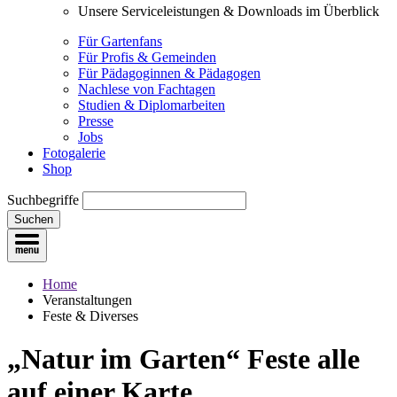
Unsere Serviceleistungen & Downloads im Überblick
Für Gartenfans
Für Profis & Gemeinden
Für Pädagoginnen & Pädagogen
Nachlese von Fachtagen
Studien & Diplomarbeiten
Presse
Jobs
Fotogalerie
Shop
Suchbegriffe
Suchen
Home
Veranstaltungen
Feste & Diverses
„Natur im Garten“ Feste
alle
auf einer Karte