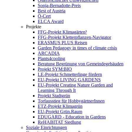
Österreichisches Umweltzeichen
Sonja-Bernadotte-Preis
Best of Austria
Ö-Cert
ELCA Award
Projekte
FFG-Projekt Klimagärten³
FFG-Projekt Kletterpflanzen-Navigator
ERASMUS PLUS Reisen
Garden Pedagogy in times of climate crisis
ARCADIA
Plants4cooling
Beratung Begrünung von Gemeindegebäuden
Projekt SYM:BIO
LE-Projekt Schmetterlinge fördern
EU-Projekt LIVING GARDENS
EU-Projekt Creating Nature Garden and
Learning Through It
Projekt Stadtgrün
Torfausstieg für HobbygärtnerInnen
ETZ-Projekt Klimagrün
EU-Projekt Grün.Raum
EDUGARD - Education in Gardens
ReHABITAT Siedlung
Soziale Einrichtungen