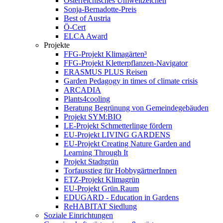
Österreichisches Umweltzeichen
Sonja-Bernadotte-Preis
Best of Austria
Ö-Cert
ELCA Award
Projekte
FFG-Projekt Klimagärten³
FFG-Projekt Kletterpflanzen-Navigator
ERASMUS PLUS Reisen
Garden Pedagogy in times of climate crisis
ARCADIA
Plants4cooling
Beratung Begrünung von Gemeindegebäuden
Projekt SYM:BIO
LE-Projekt Schmetterlinge fördern
EU-Projekt LIVING GARDENS
EU-Projekt Creating Nature Garden and
Learning Through It
Projekt Stadtgrün
Torfausstieg für HobbygärtnerInnen
ETZ-Projekt Klimagrün
EU-Projekt Grün.Raum
EDUGARD - Education in Gardens
ReHABITAT Siedlung
Soziale Einrichtungen