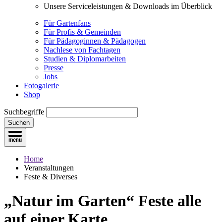
Unsere Serviceleistungen & Downloads im Überblick
Für Gartenfans
Für Profis & Gemeinden
Für Pädagoginnen & Pädagogen
Nachlese von Fachtagen
Studien & Diplomarbeiten
Presse
Jobs
Fotogalerie
Shop
Suchbegriffe
Suchen
Home
Veranstaltungen
Feste & Diverses
„Natur im Garten“ Feste
alle
auf einer Karte