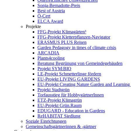
Österreichisches Umweltzeichen
Sonja-Bernadotte-Preis
Best of Austria
Ö-Cert
ELCA Award
Projekte
FFG-Projekt Klimagärten³
FFG-Projekt Kletterpflanzen-Navigator
ERASMUS PLUS Reisen
Garden Pedagogy in times of climate crisis
ARCADIA
Plants4cooling
Beratung Begrünung von Gemeindegebäuden
Projekt SYM:BIO
LE-Projekt Schmetterlinge fördern
EU-Projekt LIVING GARDENS
EU-Projekt Creating Nature Garden and Learning 
Projekt Stadtgrün
Torfausstieg für HobbygärtnerInnen
ETZ-Projekt Klimagrün
EU-Projekt Grün.Raum
EDUGARD - Education in Gardens
ReHABITAT Siedlung
Soziale Einrichtungen
Gemeinschaftsgärtnerinnen & -gärtner