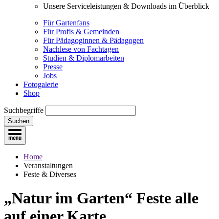
Unsere Serviceleistungen & Downloads im Überblick
Für Gartenfans
Für Profis & Gemeinden
Für Pädagoginnen & Pädagogen
Nachlese von Fachtagen
Studien & Diplomarbeiten
Presse
Jobs
Fotogalerie
Shop
Suchbegriffe
Suchen
Home
Veranstaltungen
Feste & Diverses
„Natur im Garten“ Feste
alle
auf einer Karte