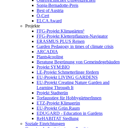
Österreichisches Umweltzeichen
Sonja-Bernadotte-Preis
Best of Austria
Ö-Cert
ELCA Award
Projekte
FFG-Projekt Klimagärten³
FFG-Projekt Kletterpflanzen-Navigator
ERASMUS PLUS Reisen
Garden Pedagogy in times of climate crisis
ARCADIA
Plants4cooling
Beratung Begrünung von Gemeindegebäuden
Projekt SYM:BIO
LE-Projekt Schmetterlinge fördern
EU-Projekt LIVING GARDENS
EU-Projekt Creating Nature Garden and
Learning Through It
Projekt Stadtgrün
Torfausstieg für HobbygärtnerInnen
ETZ-Projekt Klimagrün
EU-Projekt Grün.Raum
EDUGARD - Education in Gardens
ReHABITAT Siedlung
Soziale Einrichtungen