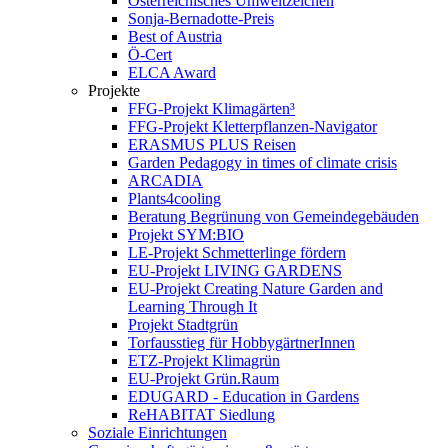
Österreichisches Umweltzeichen
Sonja-Bernadotte-Preis
Best of Austria
Ö-Cert
ELCA Award
Projekte
FFG-Projekt Klimagärten³
FFG-Projekt Kletterpflanzen-Navigator
ERASMUS PLUS Reisen
Garden Pedagogy in times of climate crisis
ARCADIA
Plants4cooling
Beratung Begrünung von Gemeindegebäuden
Projekt SYM:BIO
LE-Projekt Schmetterlinge fördern
EU-Projekt LIVING GARDENS
EU-Projekt Creating Nature Garden and
Learning Through It
Projekt Stadtgrün
Torfausstieg für HobbygärtnerInnen
ETZ-Projekt Klimagrün
EU-Projekt Grün.Raum
EDUGARD - Education in Gardens
ReHABITAT Siedlung
Soziale Einrichtungen