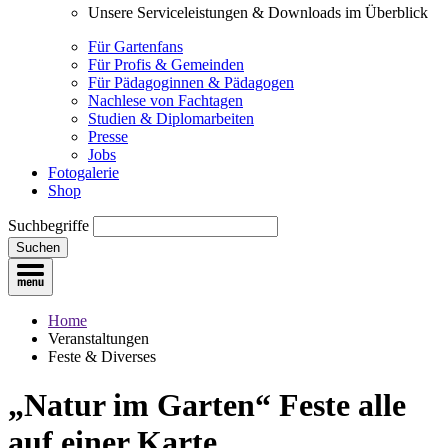
Unsere Serviceleistungen & Downloads im Überblick
Für Gartenfans
Für Profis & Gemeinden
Für Pädagoginnen & Pädagogen
Nachlese von Fachtagen
Studien & Diplomarbeiten
Presse
Jobs
Fotogalerie
Shop
Suchbegriffe
Suchen
Home
Veranstaltungen
Feste & Diverses
„Natur im Garten“ Feste
alle
auf einer Karte