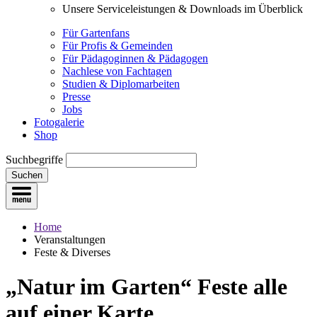
Unsere Serviceleistungen & Downloads im Überblick
Für Gartenfans
Für Profis & Gemeinden
Für Pädagoginnen & Pädagogen
Nachlese von Fachtagen
Studien & Diplomarbeiten
Presse
Jobs
Fotogalerie
Shop
Suchbegriffe
Suchen
Home
Veranstaltungen
Feste & Diverses
„Natur im Garten“ Feste
alle
auf einer Karte