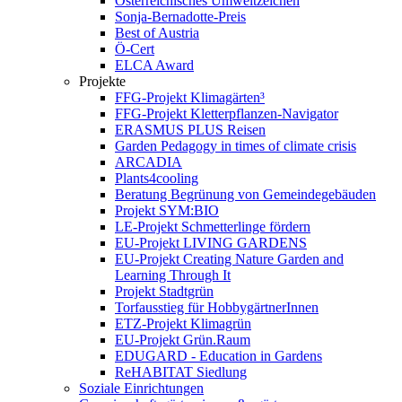
Österreichisches Umweltzeichen
Sonja-Bernadotte-Preis
Best of Austria
Ö-Cert
ELCA Award
Projekte
FFG-Projekt Klimagärten³
FFG-Projekt Kletterpflanzen-Navigator
ERASMUS PLUS Reisen
Garden Pedagogy in times of climate crisis
ARCADIA
Plants4cooling
Beratung Begrünung von Gemeindegebäuden
Projekt SYM:BIO
LE-Projekt Schmetterlinge fördern
EU-Projekt LIVING GARDENS
EU-Projekt Creating Nature Garden and
Learning Through It
Projekt Stadtgrün
Torfausstieg für HobbygärtnerInnen
ETZ-Projekt Klimagrün
EU-Projekt Grün.Raum
EDUGARD - Education in Gardens
ReHABITAT Siedlung
Soziale Einrichtungen