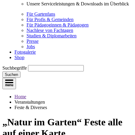
Unsere Serviceleistungen & Downloads im Überblick
Für Gartenfans
Für Profis & Gemeinden
Für Pädagoginnen & Pädagogen
Nachlese von Fachtagen
Studien & Diplomarbeiten
Presse
Jobs
Fotogalerie
Shop
Suchbegriffe
Suchen
Home
Veranstaltungen
Feste & Diverses
„Natur im Garten“ Feste
alle
auf einer Karte