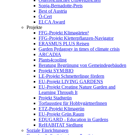
Österreichisches Umweltzeichen
Sonja-Bernadotte-Preis
Best of Austria
Ö-Cert
ELCA Award
Projekte
FFG-Projekt Klimagärten³
FFG-Projekt Kletterpflanzen-Navigator
ERASMUS PLUS Reisen
Garden Pedagogy in times of climate crisis
ARCADIA
Plants4cooling
Beratung Begrünung von Gemeindegebäuden
Projekt SYM:BIO
LE-Projekt Schmetterlinge fördern
EU-Projekt LIVING GARDENS
EU-Projekt Creating Nature Garden and
Learning Through It
Projekt Stadtgrün
Torfausstieg für HobbygärtnerInnen
ETZ-Projekt Klimagrün
EU-Projekt Grün.Raum
EDUGARD - Education in Gardens
ReHABITAT Siedlung
Soziale Einrichtungen