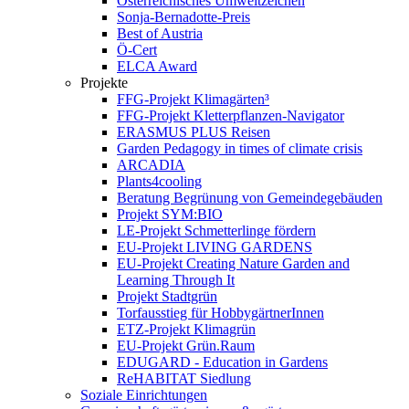
Österreichisches Umweltzeichen
Sonja-Bernadotte-Preis
Best of Austria
Ö-Cert
ELCA Award
Projekte
FFG-Projekt Klimagärten³
FFG-Projekt Kletterpflanzen-Navigator
ERASMUS PLUS Reisen
Garden Pedagogy in times of climate crisis
ARCADIA
Plants4cooling
Beratung Begrünung von Gemeindegebäuden
Projekt SYM:BIO
LE-Projekt Schmetterlinge fördern
EU-Projekt LIVING GARDENS
EU-Projekt Creating Nature Garden and
Learning Through It
Projekt Stadtgrün
Torfausstieg für HobbygärtnerInnen
ETZ-Projekt Klimagrün
EU-Projekt Grün.Raum
EDUGARD - Education in Gardens
ReHABITAT Siedlung
Soziale Einrichtungen