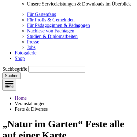
Unsere Serviceleistungen & Downloads im Überblick
Für Gartenfans
Für Profis & Gemeinden
Für Pädagoginnen & Pädagogen
Nachlese von Fachtagen
Studien & Diplomarbeiten
Presse
Jobs
Fotogalerie
Shop
Suchbegriffe
Suchen
Home
Veranstaltungen
Feste & Diverses
„Natur im Garten“ Feste
alle
auf einer Karte