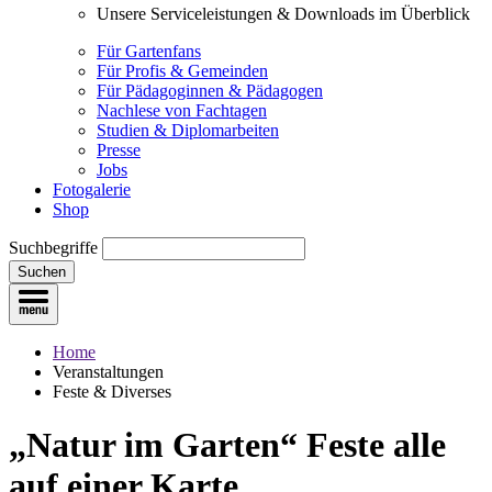
Unsere Serviceleistungen & Downloads im Überblick
Für Gartenfans
Für Profis & Gemeinden
Für Pädagoginnen & Pädagogen
Nachlese von Fachtagen
Studien & Diplomarbeiten
Presse
Jobs
Fotogalerie
Shop
Suchbegriffe
Suchen
Home
Veranstaltungen
Feste & Diverses
„Natur im Garten“ Feste
alle
auf einer Karte