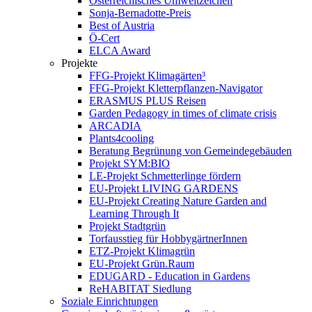
Österreichisches Umweltzeichen
Sonja-Bernadotte-Preis
Best of Austria
Ö-Cert
ELCA Award
Projekte
FFG-Projekt Klimagärten³
FFG-Projekt Kletterpflanzen-Navigator
ERASMUS PLUS Reisen
Garden Pedagogy in times of climate crisis
ARCADIA
Plants4cooling
Beratung Begrünung von Gemeindegebäuden
Projekt SYM:BIO
LE-Projekt Schmetterlinge fördern
EU-Projekt LIVING GARDENS
EU-Projekt Creating Nature Garden and
Learning Through It
Projekt Stadtgrün
Torfausstieg für HobbygärtnerInnen
ETZ-Projekt Klimagrün
EU-Projekt Grün.Raum
EDUGARD - Education in Gardens
ReHABITAT Siedlung
Soziale Einrichtungen