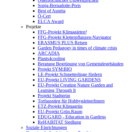
Österreichisches Umweltzeichen
Sonja-Bernadotte-Preis
Best of Austria
Ö-Cert
ELCA Award
Projekte
FFG-Projekt Klimagärten³
FFG-Projekt Kletterpflanzen-Navigator
ERASMUS PLUS Reisen
Garden Pedagogy in times of climate crisis
ARCADIA
Plants4cooling
Beratung Begrünung von Gemeindegebäuden
Projekt SYM:BIO
LE-Projekt Schmetterlinge fördern
EU-Projekt LIVING GARDENS
EU-Projekt Creating Nature Garden and
Learning Through It
Projekt Stadtgrün
Torfausstieg für HobbygärtnerInnen
ETZ-Projekt Klimagrün
EU-Projekt Grün.Raum
EDUGARD - Education in Gardens
ReHABITAT Siedlung
Soziale Einrichtungen