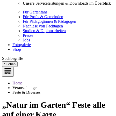
Unsere Serviceleistungen & Downloads im Überblick
Für Gartenfans
Für Profis & Gemeinden
Für Pädagoginnen & Pädagogen
Nachlese von Fachtagen
Studien & Diplomarbeiten
Presse
Jobs
Fotogalerie
Shop
Suchbegriffe
Suchen
Home
Veranstaltungen
Feste & Diverses
„Natur im Garten“ Feste
alle
auf einer Karte