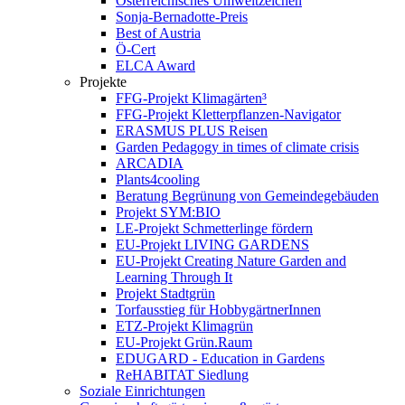
Österreichisches Umweltzeichen
Sonja-Bernadotte-Preis
Best of Austria
Ö-Cert
ELCA Award
Projekte
FFG-Projekt Klimagärten³
FFG-Projekt Kletterpflanzen-Navigator
ERASMUS PLUS Reisen
Garden Pedagogy in times of climate crisis
ARCADIA
Plants4cooling
Beratung Begrünung von Gemeindegebäuden
Projekt SYM:BIO
LE-Projekt Schmetterlinge fördern
EU-Projekt LIVING GARDENS
EU-Projekt Creating Nature Garden and
Learning Through It
Projekt Stadtgrün
Torfausstieg für HobbygärtnerInnen
ETZ-Projekt Klimagrün
EU-Projekt Grün.Raum
EDUGARD - Education in Gardens
ReHABITAT Siedlung
Soziale Einrichtungen