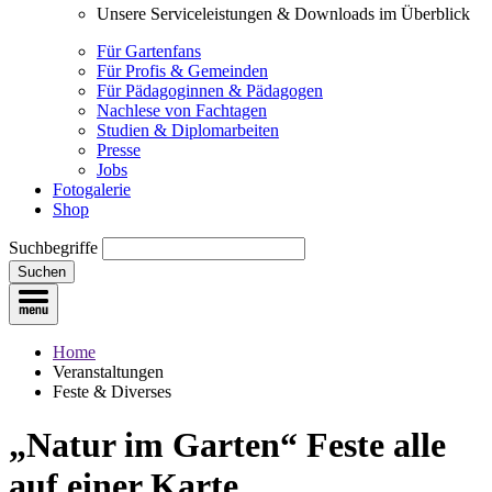
Unsere Serviceleistungen & Downloads im Überblick
Für Gartenfans
Für Profis & Gemeinden
Für Pädagoginnen & Pädagogen
Nachlese von Fachtagen
Studien & Diplomarbeiten
Presse
Jobs
Fotogalerie
Shop
Suchbegriffe
Suchen
Home
Veranstaltungen
Feste & Diverses
„Natur im Garten“ Feste
alle
auf einer Karte