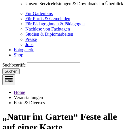
Unsere Serviceleistungen & Downloads im Überblick
Für Gartenfans
Für Profis & Gemeinden
Für Pädagoginnen & Pädagogen
Nachlese von Fachtagen
Studien & Diplomarbeiten
Presse
Jobs
Fotogalerie
Shop
Suchbegriffe
Suchen
Home
Veranstaltungen
Feste & Diverses
„Natur im Garten“ Feste
alle
auf einer Karte