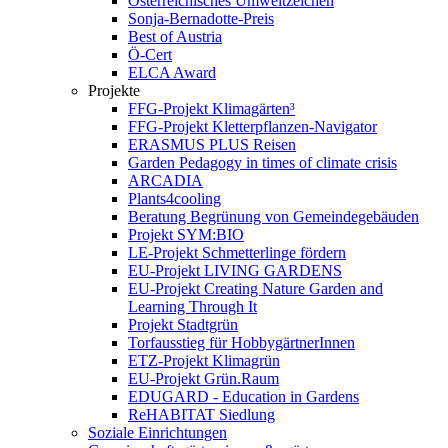
Österreichisches Umweltzeichen
Sonja-Bernadotte-Preis
Best of Austria
Ö-Cert
ELCA Award
Projekte
FFG-Projekt Klimagärten³
FFG-Projekt Kletterpflanzen-Navigator
ERASMUS PLUS Reisen
Garden Pedagogy in times of climate crisis
ARCADIA
Plants4cooling
Beratung Begrünung von Gemeindegebäuden
Projekt SYM:BIO
LE-Projekt Schmetterlinge fördern
EU-Projekt LIVING GARDENS
EU-Projekt Creating Nature Garden and
Learning Through It
Projekt Stadtgrün
Torfausstieg für HobbygärtnerInnen
ETZ-Projekt Klimagrün
EU-Projekt Grün.Raum
EDUGARD - Education in Gardens
ReHABITAT Siedlung
Soziale Einrichtungen