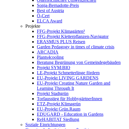
Österreichisches Umweltzeichen
Sonja-Bernadotte-Preis
Best of Austria
Ö-Cert
ELCA Award
Projekte
FFG-Projekt Klimagärten³
FFG-Projekt Kletterpflanzen-Navigator
ERASMUS PLUS Reisen
Garden Pedagogy in times of climate crisis
ARCADIA
Plants4cooling
Beratung Begrünung von Gemeindegebäuden
Projekt SYM:BIO
LE-Projekt Schmetterlinge fördern
EU-Projekt LIVING GARDENS
EU-Projekt Creating Nature Garden and
Learning Through It
Projekt Stadtgrün
Torfausstieg für HobbygärtnerInnen
ETZ-Projekt Klimagrün
EU-Projekt Grün.Raum
EDUGARD - Education in Gardens
ReHABITAT Siedlung
Soziale Einrichtungen