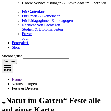
Unsere Serviceleistungen & Downloads im Überblick
Für Gartenfans
Für Profis & Gemeinden
Für Pädagoginnen & Pädagogen
Nachlese von Fachtagen
Studien & Diplomarbeiten
Presse
Jobs
Fotogalerie
Shop
Suchbegriffe
Suchen
Home
Veranstaltungen
Feste & Diverses
„Natur im Garten“ Feste
alle
auf einer Karte