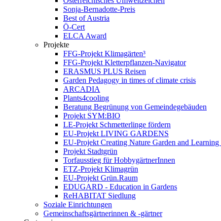
Österreichisches Umweltzeichen
Sonja-Bernadotte-Preis
Best of Austria
Ö-Cert
ELCA Award
Projekte
FFG-Projekt Klimagärten³
FFG-Projekt Kletterpflanzen-Navigator
ERASMUS PLUS Reisen
Garden Pedagogy in times of climate crisis
ARCADIA
Plants4cooling
Beratung Begrünung von Gemeindegebäuden
Projekt SYM:BIO
LE-Projekt Schmetterlinge fördern
EU-Projekt LIVING GARDENS
EU-Projekt Creating Nature Garden and Learning 
Projekt Stadtgrün
Torfausstieg für HobbygärtnerInnen
ETZ-Projekt Klimagrün
EU-Projekt Grün.Raum
EDUGARD - Education in Gardens
ReHABITAT Siedlung
Soziale Einrichtungen
Gemeinschaftsgärtnerinnen & -gärtner