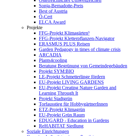
Österreichisches Umweltzeichen
Sonja-Bernadotte-Preis
Best of Austria
Ö-Cert
ELCA Award
Projekte
FFG-Projekt Klimagärten³
FFG-Projekt Kletterpflanzen-Navigator
ERASMUS PLUS Reisen
Garden Pedagogy in times of climate crisis
ARCADIA
Plants4cooling
Beratung Begrünung von Gemeindegebäuden
Projekt SYM:BIO
LE-Projekt Schmetterlinge fördern
EU-Projekt LIVING GARDENS
EU-Projekt Creating Nature Garden and
Learning Through It
Projekt Stadtgrün
Torfausstieg für HobbygärtnerInnen
ETZ-Projekt Klimagrün
EU-Projekt Grün.Raum
EDUGARD - Education in Gardens
ReHABITAT Siedlung
Soziale Einrichtungen