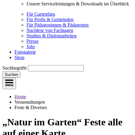
Unsere Serviceleistungen & Downloads im Überblick
Für Gartenfans
Für Profis & Gemeinden
Für Pädagoginnen & Pädagogen
Nachlese von Fachtagen
Studien & Diplomarbeiten
Presse
Jobs
Fotogalerie
Shop
Suchbegriffe
Suchen
Home
Veranstaltungen
Feste & Diverses
„Natur im Garten“ Feste
alle
auf einer Karte