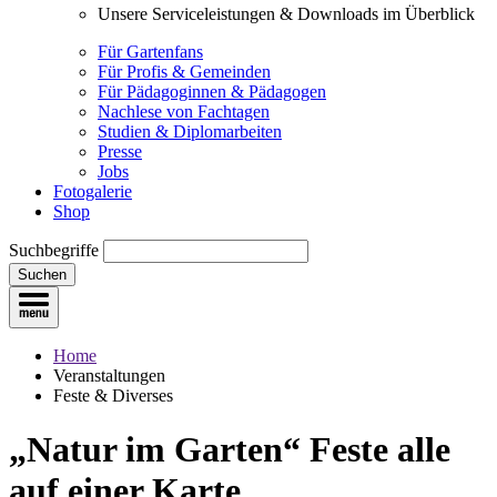
Unsere Serviceleistungen & Downloads im Überblick
Für Gartenfans
Für Profis & Gemeinden
Für Pädagoginnen & Pädagogen
Nachlese von Fachtagen
Studien & Diplomarbeiten
Presse
Jobs
Fotogalerie
Shop
Suchbegriffe
Suchen
Home
Veranstaltungen
Feste & Diverses
„Natur im Garten“ Feste
alle
auf einer Karte