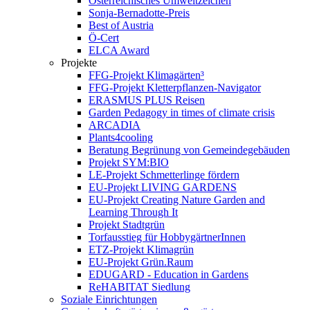
Österreichisches Umweltzeichen
Sonja-Bernadotte-Preis
Best of Austria
Ö-Cert
ELCA Award
Projekte
FFG-Projekt Klimagärten³
FFG-Projekt Kletterpflanzen-Navigator
ERASMUS PLUS Reisen
Garden Pedagogy in times of climate crisis
ARCADIA
Plants4cooling
Beratung Begrünung von Gemeindegebäuden
Projekt SYM:BIO
LE-Projekt Schmetterlinge fördern
EU-Projekt LIVING GARDENS
EU-Projekt Creating Nature Garden and
Learning Through It
Projekt Stadtgrün
Torfausstieg für HobbygärtnerInnen
ETZ-Projekt Klimagrün
EU-Projekt Grün.Raum
EDUGARD - Education in Gardens
ReHABITAT Siedlung
Soziale Einrichtungen