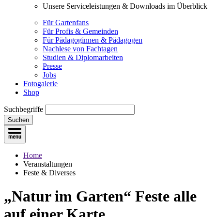
Unsere Serviceleistungen & Downloads im Überblick
Für Gartenfans
Für Profis & Gemeinden
Für Pädagoginnen & Pädagogen
Nachlese von Fachtagen
Studien & Diplomarbeiten
Presse
Jobs
Fotogalerie
Shop
Suchbegriffe
Suchen
Home
Veranstaltungen
Feste & Diverses
„Natur im Garten“ Feste
alle
auf einer Karte