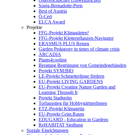
Österreichisches Umweltzeichen
Sonja-Bernadotte-Preis
Best of Austria
Ö-Cert
ELCA Award
Projekte
FFG-Projekt Klimagärten³
FFG-Projekt Kletterpflanzen-Navigator
ERASMUS PLUS Reisen
Garden Pedagogy in times of climate crisis
ARCADIA
Plants4cooling
Beratung Begrünung von Gemeindegebäuden
Projekt SYM:BIO
LE-Projekt Schmetterlinge fördern
EU-Projekt LIVING GARDENS
EU-Projekt Creating Nature Garden and
Learning Through It
Projekt Stadtgrün
Torfausstieg für HobbygärtnerInnen
ETZ-Projekt Klimagrün
EU-Projekt Grün.Raum
EDUGARD - Education in Gardens
ReHABITAT Siedlung
Soziale Einrichtungen