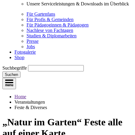
Unsere Serviceleistungen & Downloads im Überblick
Für Gartenfans
Für Profis & Gemeinden
Für Pädagoginnen & Pädagogen
Nachlese von Fachtagen
Studien & Diplomarbeiten
Presse
Jobs
Fotogalerie
Shop
Suchbegriffe
Suchen
Home
Veranstaltungen
Feste & Diverses
„Natur im Garten“ Feste
alle
auf einer Karte