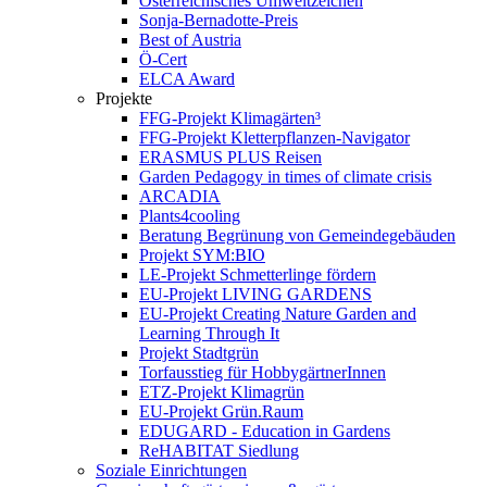
Österreichisches Umweltzeichen
Sonja-Bernadotte-Preis
Best of Austria
Ö-Cert
ELCA Award
Projekte
FFG-Projekt Klimagärten³
FFG-Projekt Kletterpflanzen-Navigator
ERASMUS PLUS Reisen
Garden Pedagogy in times of climate crisis
ARCADIA
Plants4cooling
Beratung Begrünung von Gemeindegebäuden
Projekt SYM:BIO
LE-Projekt Schmetterlinge fördern
EU-Projekt LIVING GARDENS
EU-Projekt Creating Nature Garden and
Learning Through It
Projekt Stadtgrün
Torfausstieg für HobbygärtnerInnen
ETZ-Projekt Klimagrün
EU-Projekt Grün.Raum
EDUGARD - Education in Gardens
ReHABITAT Siedlung
Soziale Einrichtungen