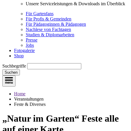
Unsere Serviceleistungen & Downloads im Überblick
Für Gartenfans
Für Profis & Gemeinden
Für Pädagoginnen & Pädagogen
Nachlese von Fachtagen
Studien & Diplomarbeiten
Presse
Jobs
Fotogalerie
Shop
Suchbegriffe
Suchen
Home
Veranstaltungen
Feste & Diverses
„Natur im Garten“ Feste
alle
auf einer Karte