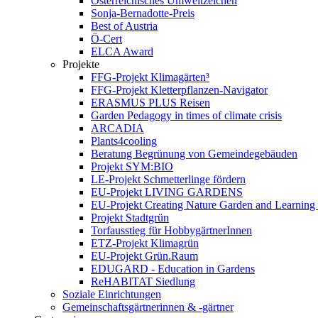
Österreichisches Umweltzeichen
Sonja-Bernadotte-Preis
Best of Austria
Ö-Cert
ELCA Award
Projekte
FFG-Projekt Klimagärten³
FFG-Projekt Kletterpflanzen-Navigator
ERASMUS PLUS Reisen
Garden Pedagogy in times of climate crisis
ARCADIA
Plants4cooling
Beratung Begrünung von Gemeindegebäuden
Projekt SYM:BIO
LE-Projekt Schmetterlinge fördern
EU-Projekt LIVING GARDENS
EU-Projekt Creating Nature Garden and Learning 
Projekt Stadtgrün
Torfausstieg für HobbygärtnerInnen
ETZ-Projekt Klimagrün
EU-Projekt Grün.Raum
EDUGARD - Education in Gardens
ReHABITAT Siedlung
Soziale Einrichtungen
Gemeinschaftsgärtnerinnen & -gärtner